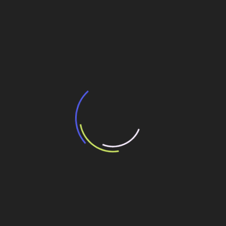
BNDES e Ministério das Cidades projetam
potencial de expansão de linhas de
transporte coletivo da Baixada Santista
13 de julho de 2026