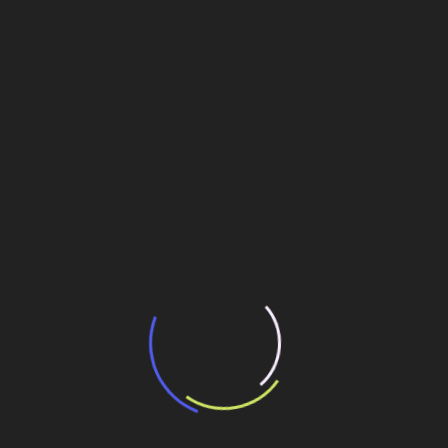
“Incerteza jurídica” adia homologação do
resultado de leilão de reserva
15 de maio de 2026