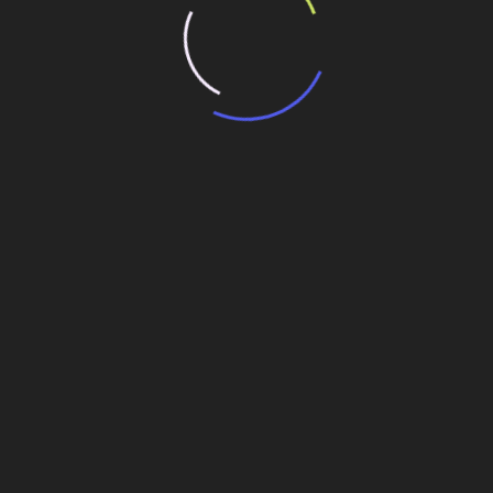
ue
O balanço do governo Lula