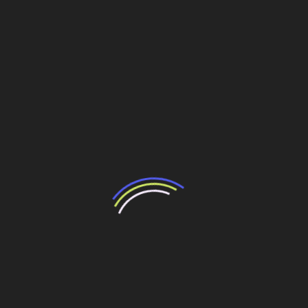
inspeção, quantificação volumétrica de materiais,
inspeção de barragens, levantamentos topográficos,
entre outros.
Integração ESG
Execução de atividades inerentes ao ciclo de vida da
mineração, de forma a gerar menor impacto ao meio
ambiente, como a mineração a seco e redução da
emissão de gás carbônico.
Gestão de Materiais
Gestão integrada de materiais in loco com toda a cadeia
de fornecimento, observando o caminho da construção
do projeto.