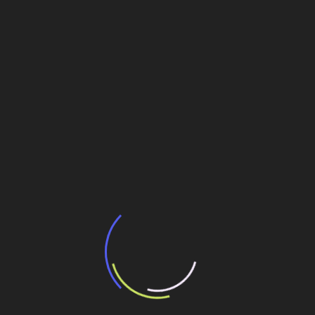
Post
Veja também
BNDES e Ministério das Cidades projetam
potencial de expansão de linhas de