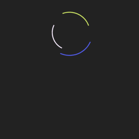
s de 3ª geração
usina nuclear pós-Fukushima
os das estruturas de concreto pré-fabricado
ados de concreto
CPTM recebe novos trens para a Linha 8-
Diamante