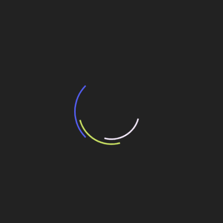
BNDES e Ministério das Cidades projetam
potencial de expansão de linhas de
transporte coletivo da Baixada Santista
13 de julho de 2026