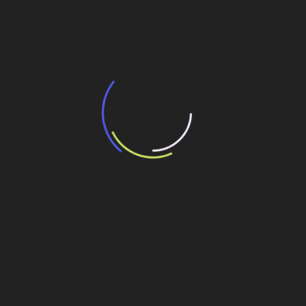
BNDES e Ministério das Cidades projetam
potencial de expansão de linhas de
transporte coletivo da Baixada Santista
13 de julho de 2026
“Incerteza jurídica” adia homologação do
resultado de leilão de reserva