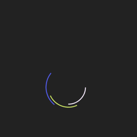
BNDES e Ministério das Cidades projetam
potencial de expansão de linhas de
transporte coletivo da Baixada Santista
13 de julho de 2026