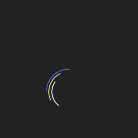
[Agência Nacional de Transportes Terrestres] deverá
publicá-lo após cinco dias”, disse Figueiredo.
(Fonte: Agência Brasil)
Fonte: Padrão
Compartilhe esse conteúdo
Leia Também:
Espanhola Forrovial participará de concessões
de aeroportos
Espanhola trabalha na duplicação da Serra do
Cafezal