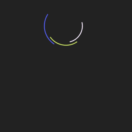
“Incerteza jurídica” adia homologação do
resultado de leilão de reserva
15 de maio de 2026