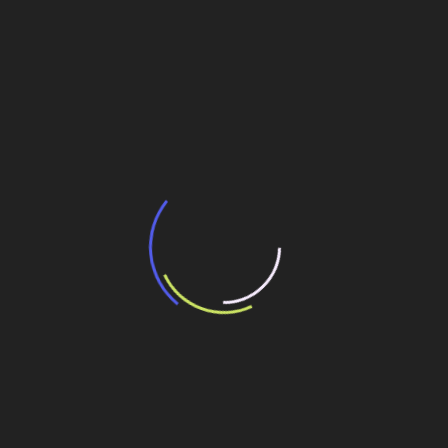
BNDES e Ministério das Cidades projetam
potencial de expansão de linhas de
transporte coletivo da Baixada Santista
13 de julho de 2026