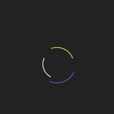
ncluindo:
ste ano
.
ilhe esse conteúdo
sobre infraestrutura do Brasil
 Painel estão concluídos