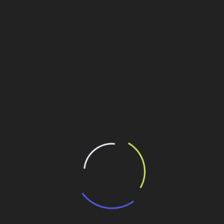
acitação em Sergipe
dando-as a se estruturarem e a se tornarem médias
ção do setor de
engenharia no Rio de Janeiro
.
nense
a projetos inovadores no Rio de Janeiro. A revista
O
ue se sobressaem não apenas pela sua grandiosidade, mas
. Essas obras são a prova do desenvolvimento e da
, preparando o setor para um futuro de crescimento contínuo.
ilhe esse conteúdo