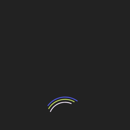
também a parcela preponderante das áreas mais
protegidas do Brasil”.
O documento considera que, ao lado das exigências
ambientais legais, a construção de hidrelétricas enfrenta
sistemática oposição por parte de grupos organizados
nacionais e estrangeiros. Estes alegam, “com base em
argumentos discutíveis”, que tais empreendimentos
hidrelétricos causam impactos socioambientais que se
contrapõem aos benefícios que “podem propiciar”.
Reconhece, porém, que o elevado índice de
nacionalização alcançado pela cadeia produtiva de