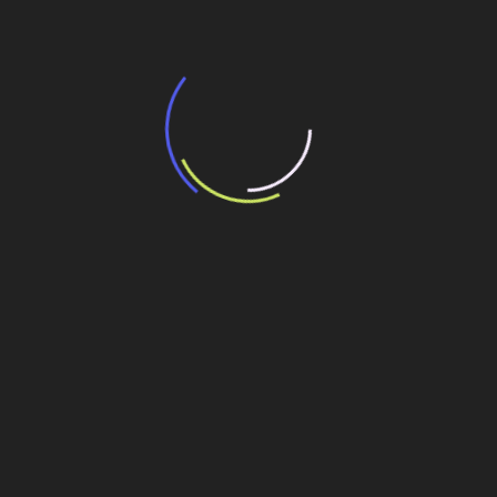
“Incerteza jurídica” adia homologação do
resultado de leilão de reserva
15 de maio de 2026