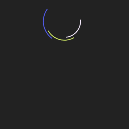
“Incerteza jurídica” adia homologação do
resultado de leilão de reserva
15 de maio de 2026