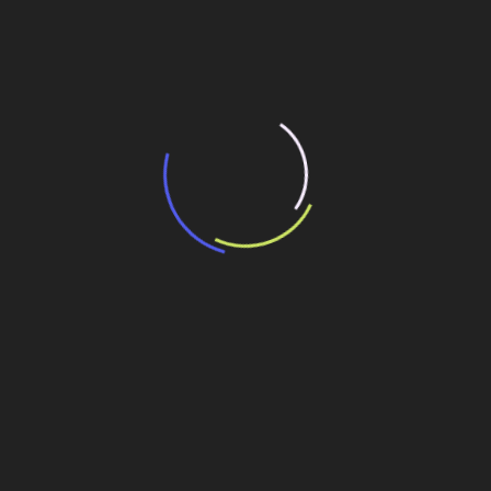
“Retrofit em multivisão”, obra que amplia o
debate sobre o futuro e preservação da
história das cidades. Lançamento da Editora
Senac São Paulo.
13 de março de 2026