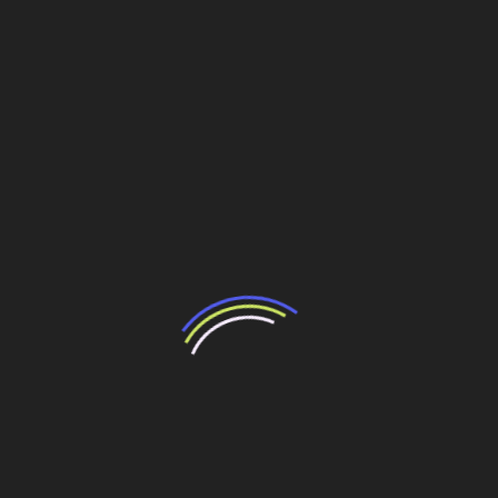
plantas da Austrália, China, Malásia, Espanha, Tailândia e
Estados Unidos.
https://ads.stickyadstv.com/vast/vpaid-
adapter/7538545
Cachoeira alimentada por chuvas
A queda d’água se supre da chuva coletada por 7.500 m²
de cobertura, que chega a 10 mil galões/minuto nas
tempestades tropicais. Cascatas d’água caem através da
abertura central de
11 m de diâmetro, descendo nos jardins num arco
parabólico — e não em linha reta. Elas são captadas por
uma piscina no nível B2 do shopping, dois pisos abaixo
dos jardins.
Daí a água segue para tanques em B3, onde é filtrada e
tratada antes de ser bombeado de volta para o teto, para