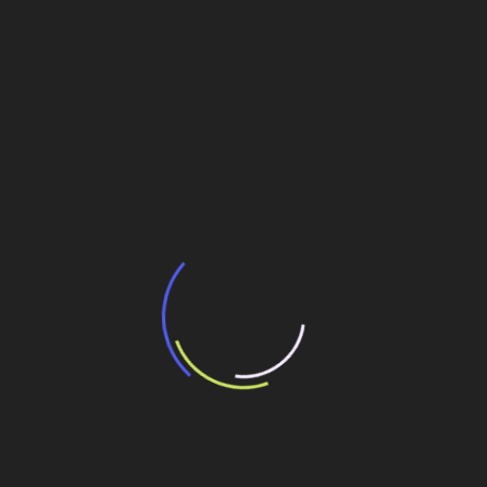
BNDES e Ministério das Cidades projetam
potencial de expansão de linhas de
transporte coletivo da Baixada Santista
13 de julho de 2026