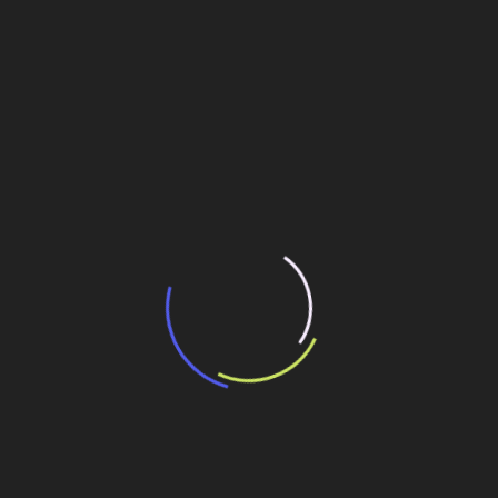
“Incerteza jurídica” adia homologação do
resultado de leilão de reserva
15 de maio de 2026