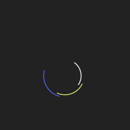
“Incerteza jurídica” adia homologação do
resultado de leilão de reserva
15 de maio de 2026