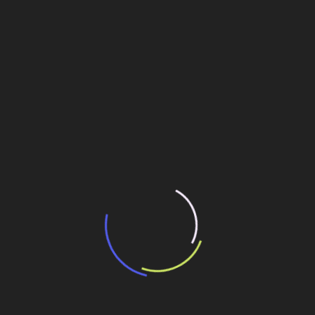
“Incerteza jurídica” adia homologação do
resultado de leilão de reserva
15 de maio de 2026