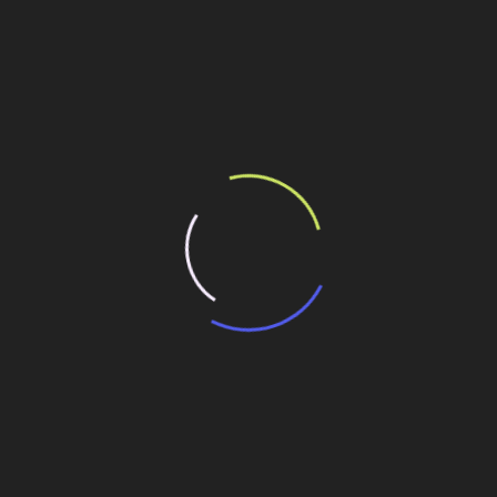
ilhe esse conteúdo
200 mi em produção no PR
RJ
a no Rio de Janeiro
rredor logístico com investimento de R$ 200 mi