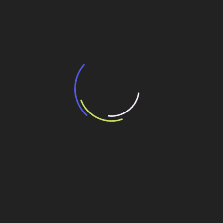
BNDES e Ministério das Cidades projetam
potencial de expansão de linhas de
transporte coletivo da Baixada Santista
13 de julho de 2026
“Incerteza jurídica” adia homologação do