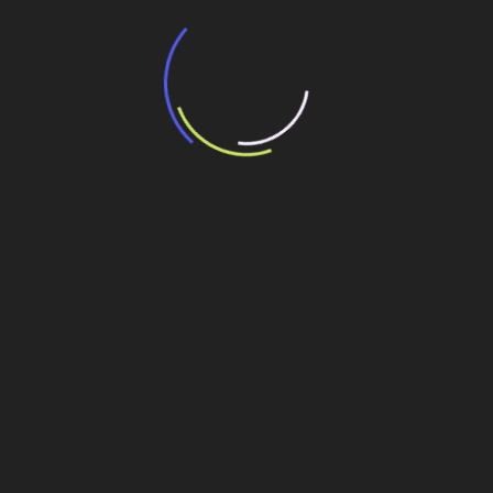
“Incerteza jurídica” adia homologação do
resultado de leilão de reserva
15 de maio de 2026