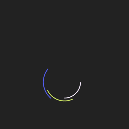
BNDES e Ministério das Cidades projetam
potencial de expansão de linhas de
transporte coletivo da Baixada Santista
13 de julho de 2026