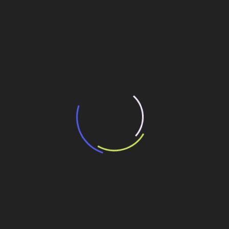
“Incerteza jurídica” adia homologação do
resultado de leilão de reserva
15 de maio de 2026