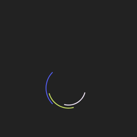
BNDES e Ministério das Cidades projetam
potencial de expansão de linhas de
transporte coletivo da Baixada Santista
13 de julho de 2026