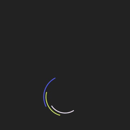
Teresópolis: a distância entre a intenção e o
gesto prático
O gesto que não se completa
O custo de um gesto demagogico
Camargo Corrêa: 70 anos de protagonismo na
engenharia brasileira
Dimensões
Navegação
Pré-sal demanda planejamento de décadas (e
menos politicagem)
de
Post
Garantindo a energia para a P-53