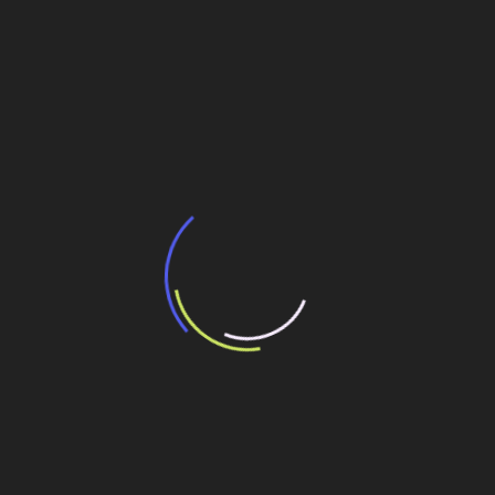
BNDES e Ministério das Cidades projetam
potencial de expansão de linhas de
transporte coletivo da Baixada Santista
13 de julho de 2026