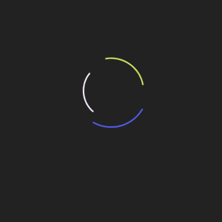
ilhe esse conteúdo
 veículos no Espírito Santo
ede em Espírito Santo do Pinhal
o no Espírito Santo
blocos terrestres no Espírito Santo
Obra viária facilita acesso à Arena Corinthians