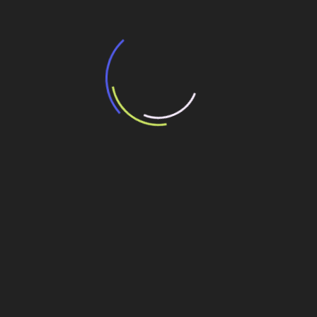
“Incerteza jurídica” adia homologação do
resultado de leilão de reserva
15 de maio de 2026