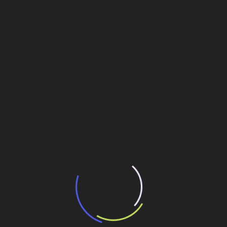
potencial de expansão de linhas de
transporte coletivo da Baixada Santista
13 de julho de 2026
“Incerteza jurídica” adia homologação do
resultado de leilão de reserva
15 de maio de 2026