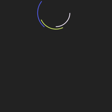
CEO da MPD Engenharia: “Experiência em
obras de alta complexidade permite
entregar projetos alinhados às necessidades
de diferentes públicos”
27 de julho de 2026