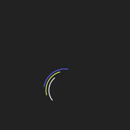
BNDES e Ministério das Cidades projetam
potencial de expansão de linhas de
transporte coletivo da Baixada Santista
13 de julho de 2026