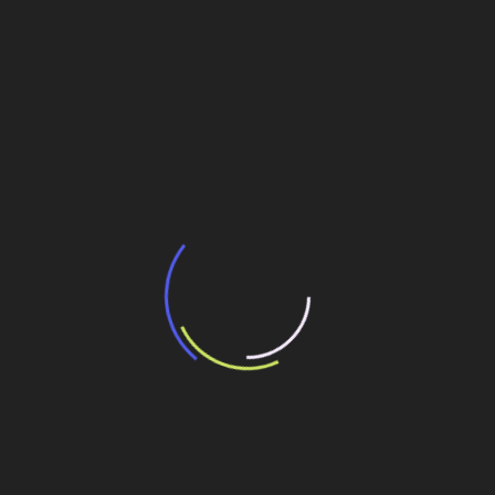
BNDES e Ministério das Cidades projetam
potencial de expansão de linhas de
transporte coletivo da Baixada Santista
13 de julho de 2026