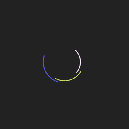
“Incerteza jurídica” adia homologação do
resultado de leilão de reserva
15 de maio de 2026