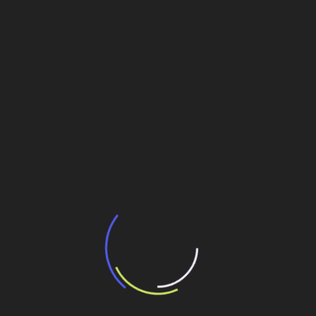
Veja também
BNDES e Ministério das Cidades projetam
potencial de expansão de linhas de
transporte coletivo da Baixada Santista
13 de julho de 2026