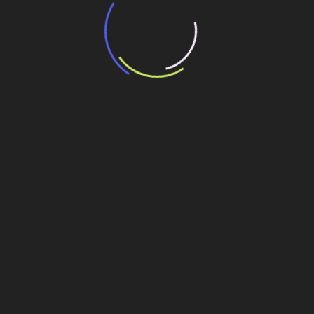
“Incerteza jurídica” adia homologação do
resultado de leilão de reserva
15 de maio de 2026