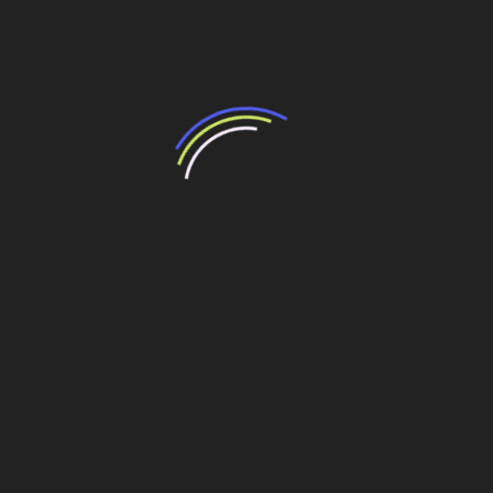
resultado de leilão de reserva
15 de maio de 2026
“Retrofit em multivisão”, obra que amplia o
debate sobre o futuro e preservação da
história das cidades. Lançamento da Editora
Senac São Paulo.