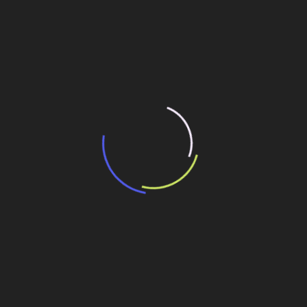
“Incerteza jurídica” adia homologação do
resultado de leilão de reserva
15 de maio de 2026
“Retrofit em multivisão”, obra que amplia o