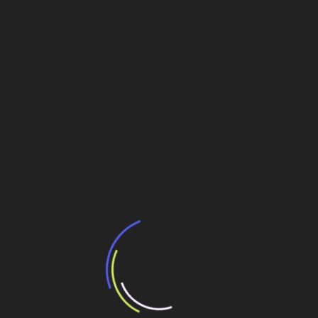
Leia Também:
Impacto da crise da mineração em Itabira: O
estudo de caso da Vale e a superação Local
Fórum global sobre cidades sustentáveis
acontece em São Paulo dias 29 e 30
Valor Global Máquinas inaugura nova sede em SP
Brasil faz sucesso na Global Summit em Nova
York
Editorial
Navegação
Reflexão sobre o homem cordial e o pecado
brasileiro da OMISSÃO
de