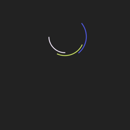
Histórico especial das pontes que
a engenharia brasileira construiu
O histórico de estruturas de pontes e viadutos é amplo
no Brasil e se enriquece ao longo dos anos com as
concepções criativas dos projetistas, aplicadas na arte
de construir, aperfeiçoada pelas empresas de
engenharia. O histórico relaciona desde obras de grande
porte, até pequenas pontes metálicas construídas na
fase do Império, que ainda podem ser encontradas em
algumas cidades brasileiras. São exemplares das obras
construídas com estruturas metálicas, uma herança da
tecnologia dos ingleses no Brasil, a ponte Hercílio Luz,
em Florianópolis-SC e o viaduto Santa Ifigênia, em São
Paulo.
A evolução, que passou a caracterizar cada vez, nessas
obras, uma identidade nacional, acelerou-se com o