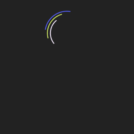
obra gerou 3.500 empregos diretos e indiretos gerados e
demandou R$ 117 milhões em investimentos.
Compartilhe esse conteúdo
Leia Também:
Mostra de casas populares
Construção a seco será adotada em casas
populares no PR
Direcional Engenharia e Governo do Amazonas
Consolidam Maior Projeto Habitacional do País
Em light wood frame, 254 casas populares vão
atender pessoas em área de risco, em Foz do
Iguaçu