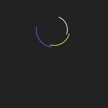
“Retrofit em multivisão”, obra que amplia o
debate sobre o futuro e preservação da
história das cidades. Lançamento da Editora
Senac São Paulo.
13 de março de 2026