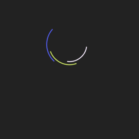
transporte coletivo da Baixada Santista
13 de julho de 2026
“Incerteza jurídica” adia homologação do
resultado de leilão de reserva
15 de maio de 2026