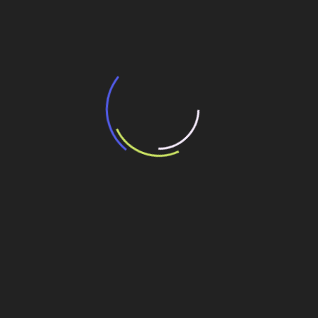
potencial de expansão de linhas de
transporte coletivo da Baixada Santista
13 de julho de 2026
“Incerteza jurídica” adia homologação do
resultado de leilão de reserva