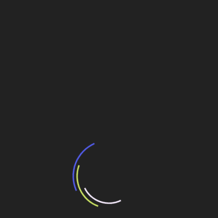
Leia Também:
A conta do setor elétrico aos consumidores
Projetos PPP recentes
Com 9 concessões, Ecorodovias detalha obras
recentes em 6 estados
Knijnik se associa a fundo de private equity para
projetos no Brasil
Energia
Navegação
ETE Toque-Toque: projeto da Águas de Niterói é
referência nacional em inovação no saneamento
de
Pioneira em parceirias com Capital Privado