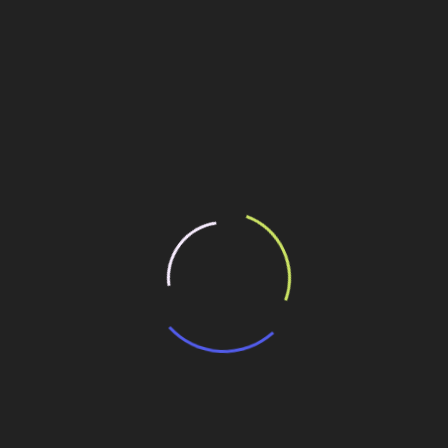
 o PAL Card. “É uma carteira de habilitação que comprova
equipamento com segurança”, explica Vaccari.
res e diretores de outros centros de formação IPAF, e
rasil, como Mills, Odebrecht, , Hillco, W Rental, Riwal,
zadi, entre outras.
ilhe esse conteúdo
ro da Ipaf
inamento nos EUA
ntro de treinamento em Niterói (RJ)